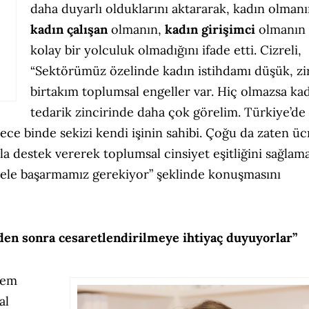
daha duyarlı olduklarını aktararak, kadın olmanı
kadın çalışan
olmanın,
kadın girişimci
olmanın
kolay bir yolculuk olmadığını ifade etti. Cizreli,
“Sektörümüz özelinde kadın istihdamı düşük, zi
birtakım toplumsal engeller var. Hiç olmazsa kad
tedarik zincirinde daha çok görelim. Türkiye’de
ce binde sekizi kendi işinin sahibi. Çoğu da zaten üc
arla destek vererek toplumsal cinsiyet eşitliğini sağlam
l ele başarmamız gerekiyor” şeklinde konuşmasını
rden sonra cesaretlendirilmeye ihtiyaç duyuyorlar
”
Hem
al