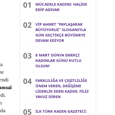
MÜCADELE KADINI: HALİDE
EDİP ADIVAR
VİP AHMET “PAYLAŞARAK
BÜYÜYORUZ” SLOGANIYLA
GÜN GEÇTİKÇE BÜYÜMEYE
DEVAM EDİYOR
8 MART DÜNYA EMEKÇİ
KADINLAR GÜNÜ KUTLU
na
OLSUN!
ze
kendi
FARKLILIĞA VE ÇEŞİTLİLİĞE
ÖNEM VEREN, DEĞİŞİME
umsal
LİDERLİK EDEN KADIN: FİLİZ
di.
YAVUZ DİREN
m
uda
İLK TÜRK KADIN GAZETECİ: