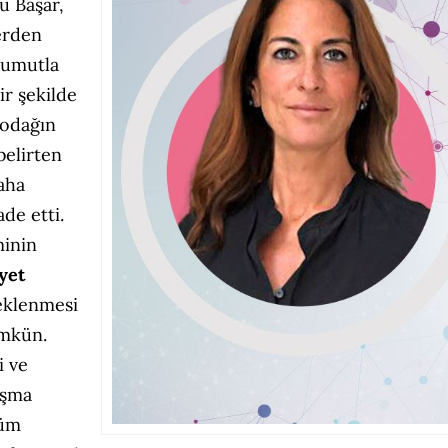
u Başar,
erden
 umutla
ir şekilde
 odağın
belirten
aha
ade etti.
minin
yet
eklenmesi
ümkün.
i ve
ışma
tüm