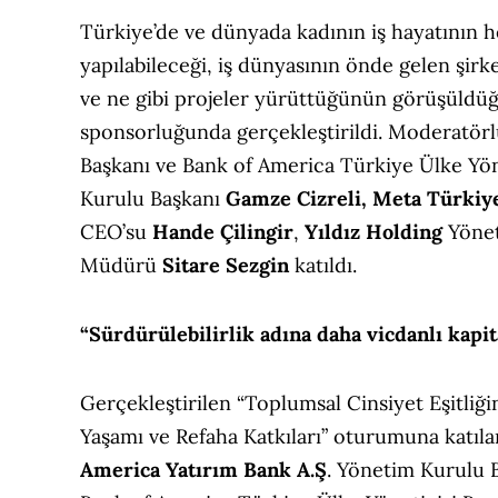
Türkiye’de ve dünyada kadının iş hayatının h
yapılabileceği, iş dünyasının önde gelen şirke
ve ne gibi projeler yürüttüğünün görüşüldüğ
sponsorluğunda gerçekleştirildi. Moderatör
Başkanı ve Bank of America Türkiye Ülke Yön
Kurulu Başkanı
Gamze Cizreli, Meta Türkiy
CEO’su
Hande Çilingir
,
Yıldız Holding
Yönet
Müdürü
Sitare Sezgin
katıldı.
“Sürdürülebilirlik adına daha vicdanlı kapit
Gerçekleştirilen “Toplumsal Cinsiyet Eşitliğin
Yaşamı ve Refaha Katkıları” oturumuna katıl
America Yatırım Bank A.Ş
. Yönetim Kurulu 