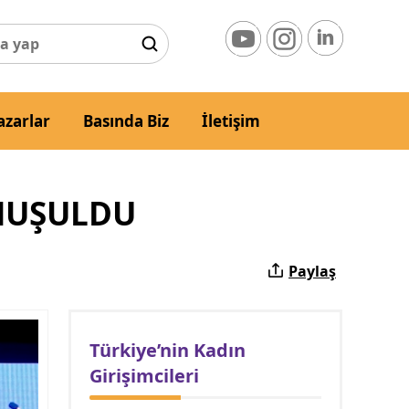
azarlar
Basında Biz
İletişim
ONUŞULDU
Paylaş
Türkiye’nin Kadın
Girişimcileri