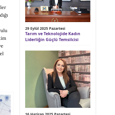
ler
dığı
29 Eylül 2025 Pazartesi
rulu
Tarım ve Teknolojide Kadın
tim
Liderliğin Güçlü Temsilcisi
ve
el
16 Haziran 2025 Pazartesi