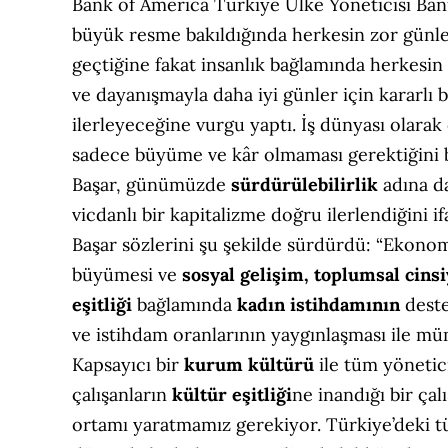
Bank of America Türkiye Ülke Yöneticisi Ban
büyük resme bakıldığında herkesin zor günl
geçtiğine fakat insanlık bağlamında herkesin
ve dayanışmayla daha iyi günler için kararlı b
ilerleyeceğine vurgu yaptı. İş dünyası olarak
sadece büyüme ve kâr olmaması gerektiğini 
Başar, günümüzde
sürdürülebilirlik
adına d
vicdanlı bir kapitalizme doğru ilerlendiğini if
Başar sözlerini şu şekilde sürdürdü: “Ekono
büyümesi ve
sosyal gelişim, toplumsal cinsi
eşitliği
bağlamında
kadın istihdamının
dest
ve istihdam oranlarının yaygınlaşması ile m
Kapsayıcı bir
kurum kültürü
ile tüm yönetic
çalışanların
kültür eşitliği
ne inandığı bir çal
ortamı yaratmamız gerekiyor. Türkiye’deki 