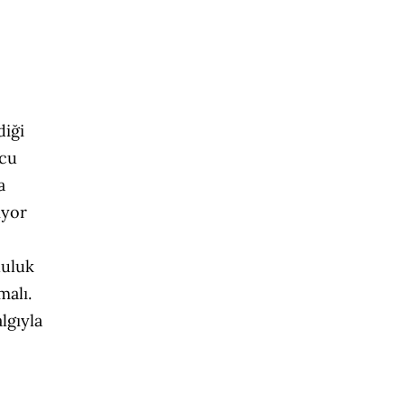
,
diği
ucu
a
ıyor
luluk
malı.
lgıyla