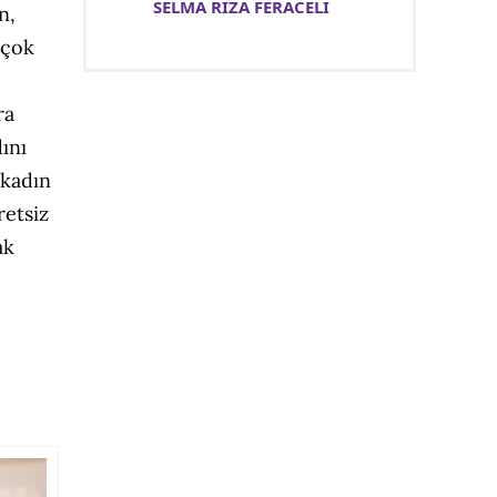
SELMA RIZA FERACELİ
n,
 çok
ra
ını
 kadın
retsiz
ak