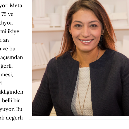
iyor. Meta
 75 ve
diyor.
mi ikiye
u an
a ve bu
 açısından
ğerli.
lmesi,
i
ikliğinden
belli bir
yuyor. Bu
ok değerli