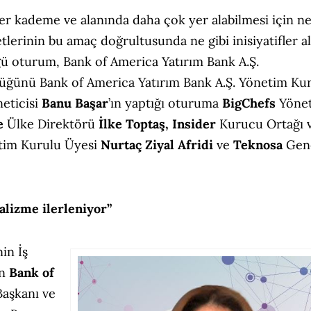
er kademe ve alanında daha çok yer alabilmesi için ne
tlerinin bu amaç doğrultusunda ne gibi inisiyatifler al
ü oturum, Bank of America Yatırım Bank A.Ş.
lüğünü Bank of America Yatırım Bank A.Ş. Yönetim Ku
eticisi
Banu Başar
’ın yaptığı oturuma
BigChefs
Yöne
e
Ülke Direktörü
İlke Toptaş, Insider
Kurucu Ortağı 
im Kurulu Üyesi
Nurtaç Ziyal Afridi
ve
Teknosa
Gen
alizme ilerleniyor”
in İş
an
Bank of
Başkanı ve