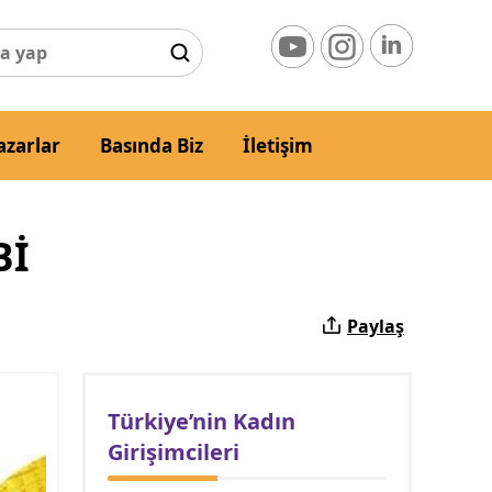
azarlar
Basında Biz
İletişim
Bİ
Paylaş
Türkiye’nin Kadın
Girişimcileri