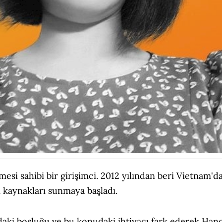
mesi sahibi bir girişimci. 2012 yılından beri Vietnam'd
i kaynakları sunmaya başladı.
daki boşluğu ve bu konudaki ihtiyacı fark ederek Hano