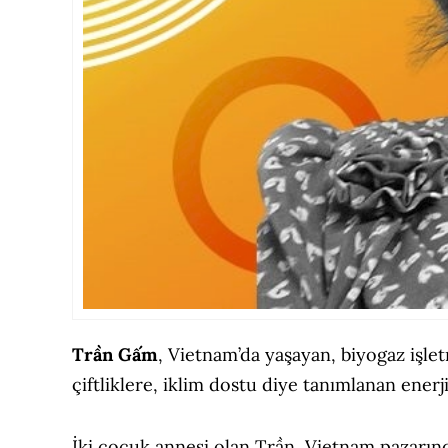
Trần Gấm
, Vietnam’da yaşayan, biyogaz işlet
çiftliklere, iklim dostu diye tanımlanan enerj
İki çocuk annesi olan Trần, Vietnam pazarın