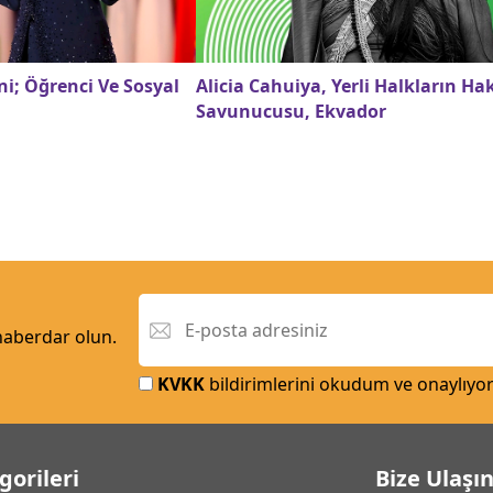
i; Öğrenci Ve Sosyal
Alicia Cahuiya, Yerli Halkların Ha
Savunucusu, Ekvador
 haberdar olun.
KVKK
bildirimlerini okudum ve onaylıyo
gorileri
Bize Ulaşı