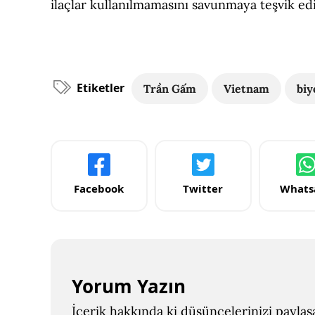
ilaçlar kullanılmamasını savunmaya teşvik ed
Etiketler
Trần Gấm
Vietnam
biy
Facebook
Twitter
Whats
Yorum Yazın
İçerik hakkında ki düşüncelerinizi paylaşab