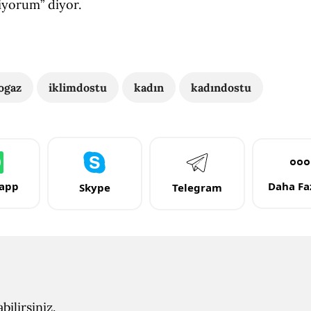
iyorum” diyor.
ogaz
iklimdostu
kadın
kadındostu
app
Daha Faz
Skype
Telegram
ilirsiniz.