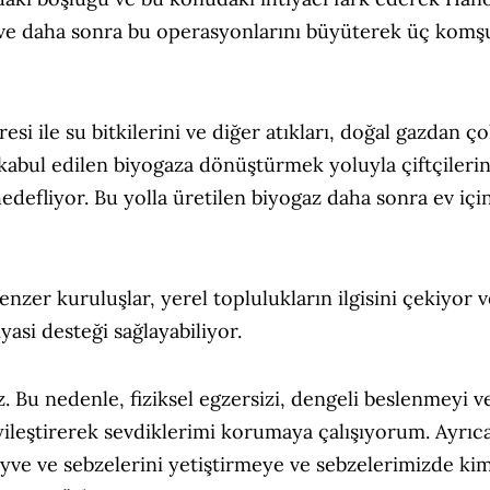
 ve daha sonra bu operasyonlarını büyüterek üç komş
si ile su bitkilerini ve diğer atıkları, doğal gazdan ç
 kabul edilen biyogaza dönüştürmek yoluyla çiftçileri
edefliyor. Bu yolla üretilen biyogaz daha sonra ev iç
nzer kuruluşlar, yerel toplulukların ilgisini çekiyor v
yasi desteği sağlayabiliyor.
z. Bu nedenle, fiziksel egzersizi, dengeli beslenmeyi 
leştirerek sevdiklerimi korumaya çalışıyorum. Ayrıc
eyve ve sebzelerini yetiştirmeye ve sebzelerimizde ki