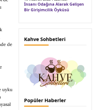
İnsanı Odağına Alarak Gelişen
u
Bir Girişimcilik Öyküsü
ok
n
Kahve Sohbetleri
inde de
e
ve uyku
a
Popüler Haberler
myasal