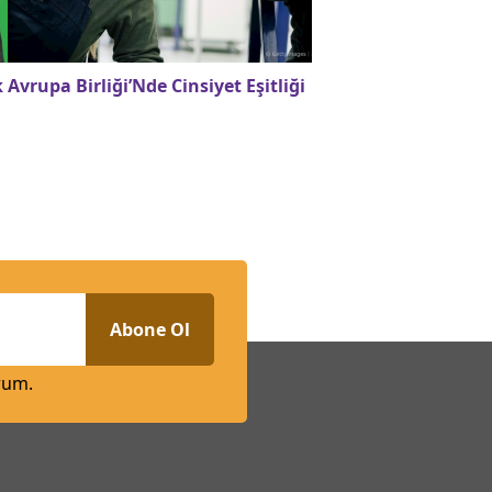
k
Avrupa Birliği’Nde Cinsiyet Eşitliği
Abone Ol
rum.
n