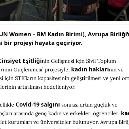
 (UN Women – BM Kadın Birimi), Avrupa Birliği’
i bir projeyi hayata geçiriyor.
insiyet Eşitliği
nin Gelişmesi için Sivil Toplum
kadın hakları
lerinin Güçlenmesi’ projesiyle,
nın ve
si için STK’ların kapasitesinin geliştirilmesi ve yeni or
lerinin artırılması hedefleniyor.
Covid-19
salgını
ellikle
sonrası artan güçlük ve
ka
ydaşları arasında genç kadın ve erkekler, öğrenciler,
let kurumları ve üniversiteler bulunuyor. Avrupa Birli