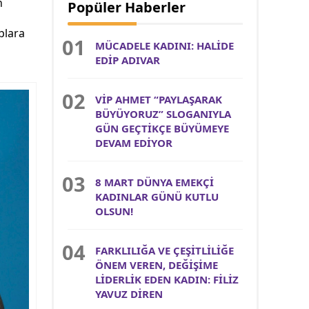
n
Popüler Haberler
plara
MÜCADELE KADINI: HALİDE
EDİP ADIVAR
VİP AHMET “PAYLAŞARAK
BÜYÜYORUZ” SLOGANIYLA
GÜN GEÇTİKÇE BÜYÜMEYE
DEVAM EDİYOR
8 MART DÜNYA EMEKÇİ
KADINLAR GÜNÜ KUTLU
OLSUN!
FARKLILIĞA VE ÇEŞİTLİLİĞE
ÖNEM VEREN, DEĞİŞİME
LİDERLİK EDEN KADIN: FİLİZ
YAVUZ DİREN