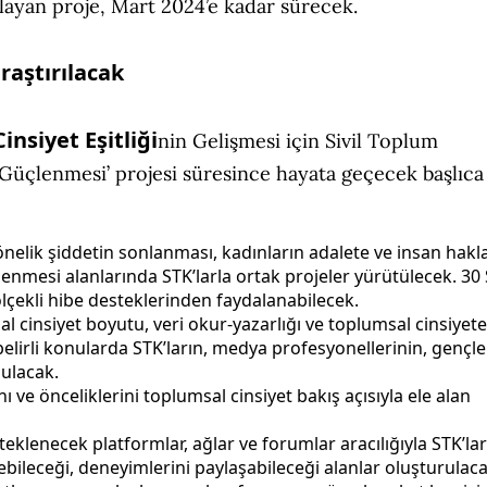
layan proje, Mart 2024’e kadar sürecek.
raştırılacak
insiyet Eşitliği
nin Gelişmesi için Sivil Toplum
n Güçlenmesi’ projesi süresince hayata geçecek başlıca
önelik şiddetin sonlanması, kadınların adalete ve insan hakla
nmesi alanlarında STK’larla ortak projeler yürütülecek. 30 
lçekli hibe desteklerinden faydalanabilecek.
al cinsiyet boyutu, veri okur-yazarlığı ve toplumsal cinsiyete
belirli konularda STK’ların, medya profesyonellerinin, gençle
nulacak.
 ve önceliklerini toplumsal cinsiyet bakış açısıyla ele alan
teklenecek platformlar, ağlar ve forumlar aracılığıyla STK’lar
ebileceği, deneyimlerini paylaşabileceği alanlar oluşturulaca