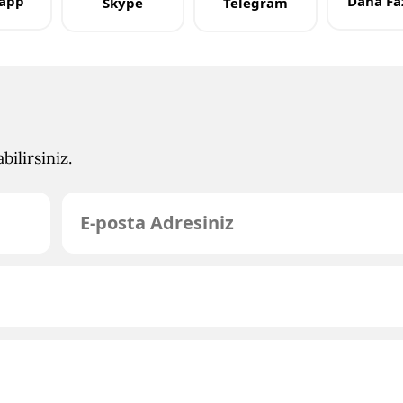
app
Daha Faz
Skype
Telegram
ilirsiniz.