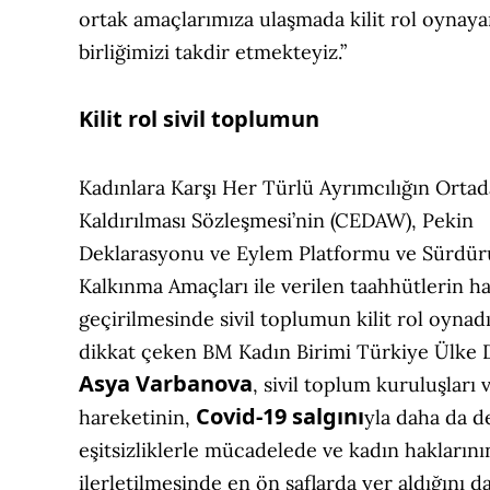
ortak amaçlarımıza ulaşmada kilit rol oynaya
birliğimizi takdir etmekteyiz.”
Kilit rol sivil toplumun
Kadınlara Karşı Her Türlü Ayrımcılığın Orta
Kaldırılması Sözleşmesi’nin (CEDAW), Pekin
Deklarasyonu ve Eylem Platformu ve Sürdürü
Kalkınma Amaçları ile verilen taahhütlerin h
geçirilmesinde sivil toplumun kilit rol oynad
dikkat çeken BM Kadın Birimi Türkiye Ülke 
Asya Varbanova
, sivil toplum kuruluşları 
Covid-19 salgını
hareketinin,
yla daha da d
eşitsizliklerle mücadelede ve kadın haklarını
ilerletilmesinde en ön saflarda yer aldığını d