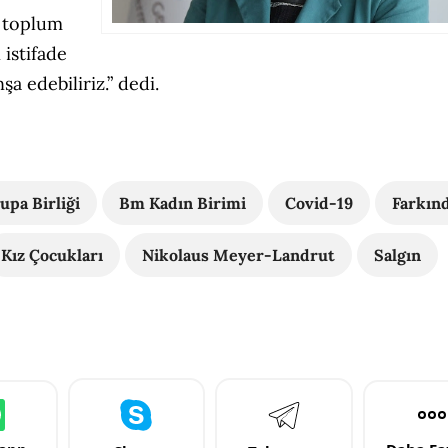
l toplum
 istifade
şa edebiliriz.” dedi.
upa Birliği
Bm Kadın Birimi
Covid-19
Farkınd
Kız Çocukları
Nikolaus Meyer-Landrut
Salgın