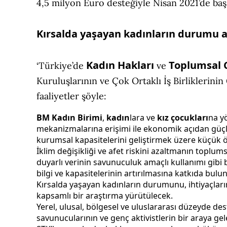
4,5 milyon Euro desteğiyle Nisan 2021’de baş
Kırsalda yaşayan kadınların durumu a
Kadın Hakları
Toplumsal C
‘Türkiye’de
ve
Kuruluşlarının ve Çok Ortaklı İş Birliklerini
faaliyetler şöyle:
BM Kadın Birimi
,
kadın
lara ve
kız çocukları
na y
mekanizmalarına erişimi ile ekonomik açıdan güçle
kurumsal kapasitelerini geliştirmek üzere küçük ö
İklim değişikliği ve afet riskini azaltmanın toplums
duyarlı verinin savunuculuk amaçlı kullanımı gibi 
bilgi ve kapasitelerinin artırılmasına katkıda bulu
Kırsalda yaşayan kadınların durumunu, ihtiyaçlarını
kapsamlı bir araştırma yürütülecek.
Yerel, ulusal, bölgesel ve uluslararası düzeyde des
savunucularının ve genç aktivistlerin bir araya gel