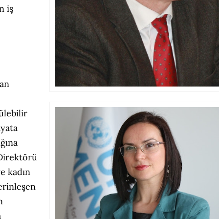
n iş
dan
lebilir
ayata
ığına
Direktörü
ve kadın
erinleşen
n
a