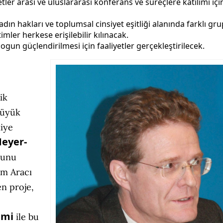
ler arası ve uluslararası konferans ve süreçlere katılımı içi
dın hakları ve toplumsal cinsiyet eşitliği alanında farklı gru
imler herkese erişilebilir kılınacak.
gun güçlendirilmesi için faaliyetler gerçekleştirilecek.
ik
büyük
iye
Meyer-
runu
um Aracı
n proje,
imi
ile bu