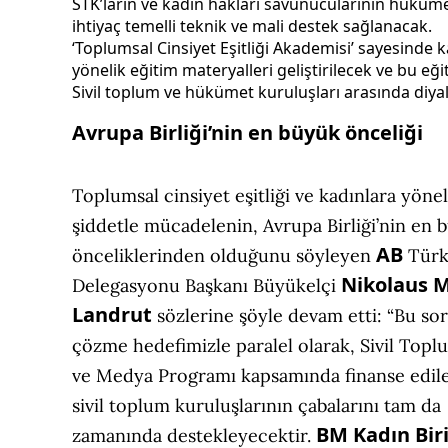
STK’ların ve kadın hakları savunucularının hükümet
ihtiyaç temelli teknik ve mali destek sağlanacak.
‘Toplumsal Cinsiyet Eşitliği Akademisi’ sayesinde ka
yönelik eğitim materyalleri geliştirilecek ve bu eğit
Sivil toplum ve hükümet kuruluşları arasında diyalo
Avrupa Birliği’nin en büyük önceliği
Toplumsal cinsiyet eşitliği ve kadınlara yönel
şiddetle mücadelenin, Avrupa Birliği’nin en 
AB
önceliklerinden olduğunu söyleyen
Türk
Nikolaus 
Delegasyonu Başkanı Büyükelçi
Landrut
sözlerine şöyle devam etti: “Bu so
çözme hedefimizle paralel olarak, Sivil Topl
ve Medya Programı kapsamında finanse edile
sivil toplum kuruluşlarının çabalarını tam da
BM Kadın Bir
zamanında destekleyecektir.