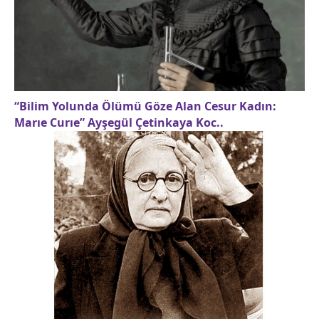
“Bilim Yolunda Ölümü Göze Alan Cesur Kadın:
Marıe Curıe” Ayşegül Çetinkaya Koc..