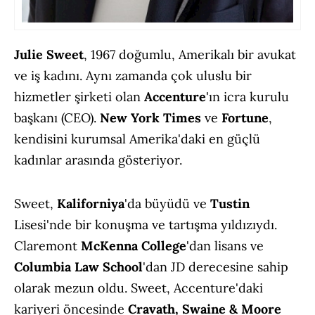
Julie Sweet
, 1967 doğumlu, Amerikalı bir avukat
ve iş kadını. Aynı zamanda çok uluslu bir
hizmetler şirketi olan
Accenture
'ın icra kurulu
başkanı (CEO).
New York Times
ve
Fortune
,
kendisini kurumsal Amerika'daki en güçlü
kadınlar arasında gösteriyor.
Sweet,
Kaliforniya
'da büyüdü ve
Tustin
Lisesi'nde bir konuşma ve tartışma yıldızıydı.
Claremont
McKenna College
'dan lisans ve
Columbia
Law School
'dan JD derecesine sahip
olarak mezun oldu. Sweet, Accenture'daki
kariyeri öncesinde
Cravath, Swaine & Moore