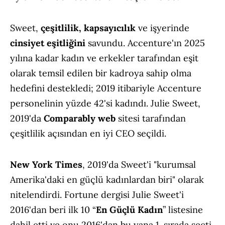
Sweet,
çeşitlilik, kapsayıcılık
ve işyerinde
cinsiyet eşitliğini
savundu. Accenture'ın 2025
yılına kadar kadın ve erkekler tarafından eşit
olarak temsil edilen bir kadroya sahip olma
hedefini destekledi; 2019 itibariyle Accenture
personelinin yüzde 42'si kadındı. Julie Sweet,
2019'da
Comparably web
sitesi tarafından
çeşitlilik açısından en iyi CEO seçildi.
New York Times
, 2019'da Sweet'i "kurumsal
Amerika'daki en güçlü kadınlardan biri" olarak
nitelendirdi. Fortune dergisi Julie Sweet'i
2016'dan beri ilk 10 “
En Güçlü Kadın
” listesine
dahil etti ve onu 2016'dan bu yana 1. sırada seçti.