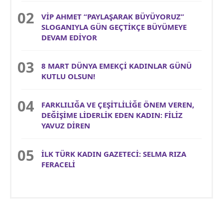
VİP AHMET “PAYLAŞARAK BÜYÜYORUZ”
SLOGANIYLA GÜN GEÇTİKÇE BÜYÜMEYE
DEVAM EDİYOR
8 MART DÜNYA EMEKÇİ KADINLAR GÜNÜ
KUTLU OLSUN!
FARKLILIĞA VE ÇEŞİTLİLİĞE ÖNEM VEREN,
DEĞİŞİME LİDERLİK EDEN KADIN: FİLİZ
YAVUZ DİREN
İLK TÜRK KADIN GAZETECİ: SELMA RIZA
FERACELİ