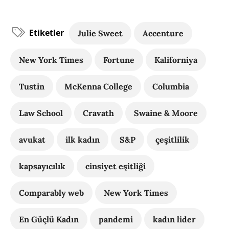
Etiketler
Julie Sweet
Accenture
New York Times
Fortune
Kaliforniya
Tustin
McKenna College
Columbia
Law School
Cravath
Swaine & Moore
avukat
ilk kadın
S&P
çeşitlilik
kapsayıcılık
cinsiyet eşitliği
Comparably web
New York Times
En Güçlü Kadın
pandemi
kadın lider