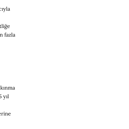
cıyla
tliğe
n fazla
lkınma
 yıl
erine