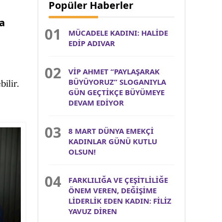
Popüler Haberler
a
MÜCADELE KADINI: HALİDE
EDİP ADIVAR
VİP AHMET “PAYLAŞARAK
BÜYÜYORUZ” SLOGANIYLA
ilir.
GÜN GEÇTİKÇE BÜYÜMEYE
DEVAM EDİYOR
8 MART DÜNYA EMEKÇİ
KADINLAR GÜNÜ KUTLU
OLSUN!
FARKLILIĞA VE ÇEŞİTLİLİĞE
ÖNEM VEREN, DEĞİŞİME
LİDERLİK EDEN KADIN: FİLİZ
YAVUZ DİREN