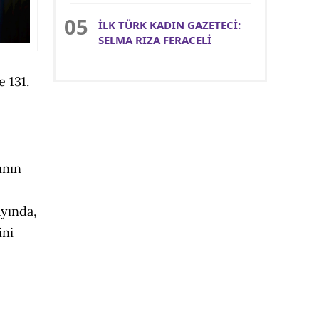
İLK TÜRK KADIN GAZETECİ:
SELMA RIZA FERACELİ
e 131.
ının
ayında,
ini