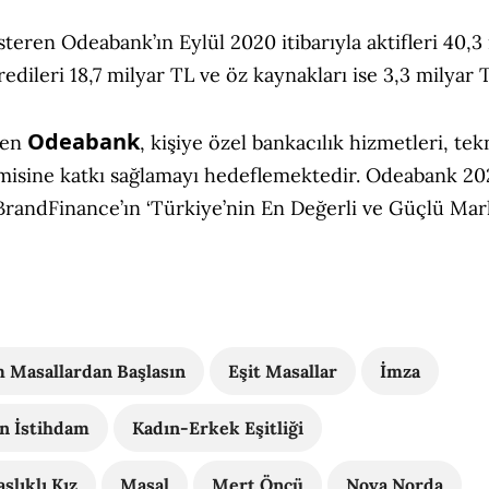
gösteren Odeabank’ın Eylül 2020 itibarıyla aktifleri 40,3
edileri 18,7 milyar TL ve öz kaynakları ise 3,3 milyar T
Odeabank
ren
, kişiye özel bankacılık hizmetleri, tek
omisine katkı sağlamayı hedeflemektedir. Odeabank 2
randFinance’ın ‘Türkiye’nin En Değerli ve Güçlü Mark
 Masallardan Başlasın
Eşit Masallar
İmza
n İstihdam
Kadın-Erkek Eşitliği
şlıklı Kız
Masal
Mert Öncü
Nova Norda