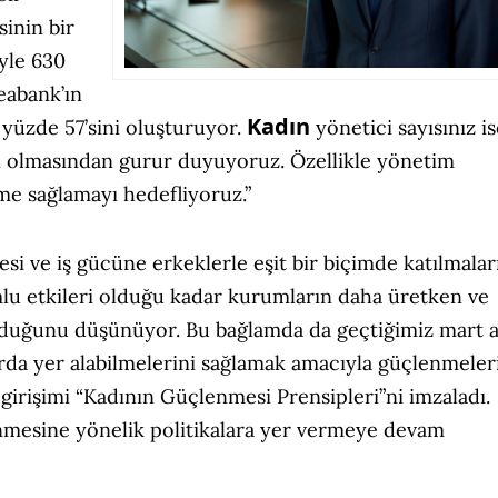
sinin bir
yle 630
eabank’ın
Kadın
 yüzde 57’sini oluşturuyor.
yönetici sayısınız is
dın olmasından gurur duyuyoruz. Özellikle yönetim
me sağlamayı hedefliyoruz.”
 ve iş gücüne erkeklerle eşit bir biçimde katılmalar
lu etkileri olduğu kadar kurumların daha üretken ve
 olduğunu düşünüyor. Bu bağlamda da geçtiğimiz mart 
rda yer alabilmelerini sağlamak amacıyla güçlenmeler
 girişimi “Kadının Güçlenmesi Prensipleri”ni imzaladı.
nmesine yönelik politikalara yer vermeye devam