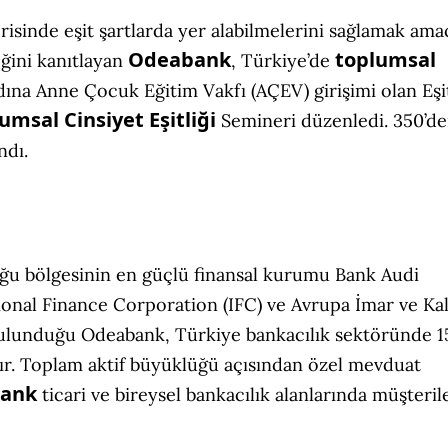
isinde eşit şartlarda yer alabilmelerini sağlamak ama
Odeabank
toplumsal
ğini kanıtlayan
, Türkiye’de
dına Anne Çocuk Eğitim Vakfı (AÇEV) girişimi olan Eşi
umsal Cinsiyet Eşitliği
Semineri düzenledi. 350’de
ndı.
oğu bölgesinin en güçlü finansal kurumu Bank Audi
ional Finance Corporation (IFC) ve Avrupa İmar ve Ka
 bulunduğu Odeabank, Türkiye bankacılık sektöründe 15
dır. Toplam aktif büyüklüğü açısından özel mevduat
ank
ticari ve bireysel bankacılık alanlarında müşteril