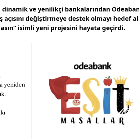
ç, dinamik ve yenilikçi bankalarından Odeaba
ş açısını değiştirmeye destek olmayı hedef a
sın” isimli yeni projesini hayata geçirdi.
,
la yeniden
ak,
a
tkı