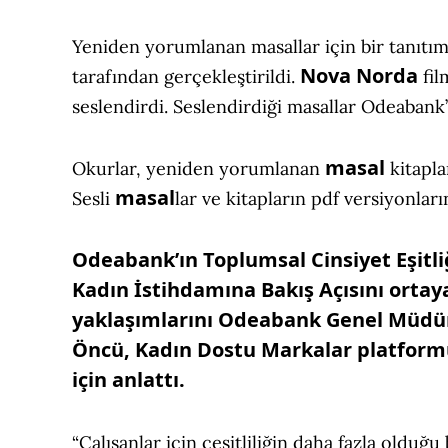
Yeniden yorumlanan masallar için bir tanıtım
Nova Norda
tarafından gerçekleştirildi.
fil
seslendirdi. Seslendirdiği masallar Odeaban
masal
Okurlar, yeniden yorumlanan
kitapla
masal
Sesli
lar ve kitapların pdf versiyonları
Odeabank’ın Toplumsal Cinsiyet Eşitli
Kadın İstihdamına Bakış Açısını ortay
yaklaşımlarını Odeabank Genel Müdü
Öncü, Kadın Dostu Markalar platfor
için anlattı.
“Çalışanlar için çeşitliliğin daha fazla olduğu 