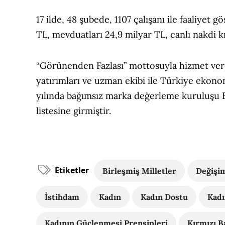
17 ilde, 48 şubede, 1107 çalışanı ile faaliyet 
TL, mevduatları 24,9 milyar TL, canlı nakdi kr
“Görünenden Fazlası” mottosuyla hizmet ve
yatırımları ve uzman ekibi ile Türkiye ekon
yılında bağımsız marka değerleme kuruluşu B
listesine girmiştir.
Etiketler
Birleşmiş Milletler
Değişim
İstihdam
Kadın
Kadın Dostu
Kadı
Kadının Güçlenmesi Prensipleri
Kırmızı Ba