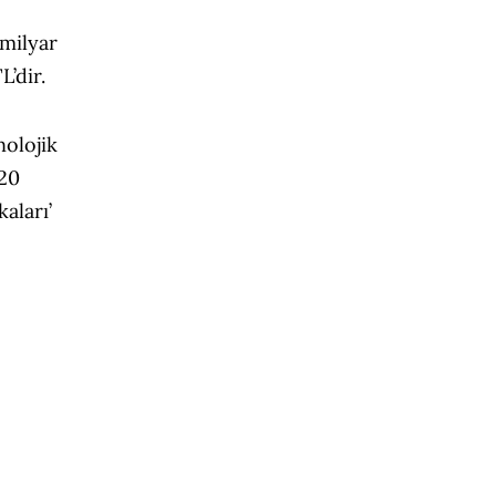
 milyar
L’dir.
nolojik
020
aları’