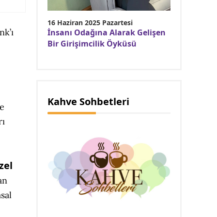
16 Haziran 2025 Pazartesi
nk’ı
İnsanı Odağına Alarak Gelişen
Bir Girişimcilik Öyküsü
Kahve Sohbetleri
ge
rı
zel
an
sal