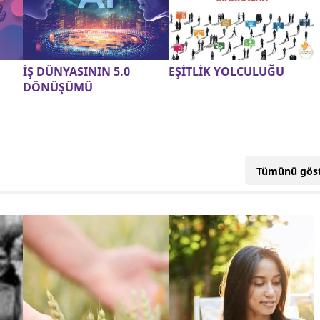
İŞ DÜNYASININ 5.0
EŞİTLİK YOLCULUĞU
DÖNÜŞÜMÜ
Tümünü gös