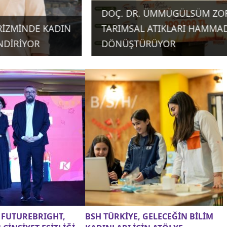
DOÇ. DR. ÜMMÜGÜLSÜM ZOR,
TARIMSAL ATIKLARI HAMMADDEYE
DÖNÜŞTÜRÜYOR
 FUTUREBRIGHT,
BSH TÜRKİYE, GELECEĞİN BİLİM