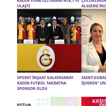
KADIN YÖNETİCİ ORANI %18,7’YE
ÇOCUKLARIN 
ULAŞTI
ALGISINI İN
SPOINT İNŞAAT GALATASARAY
SAINT-GOBA
KADIN FUTBOL TAKIMI’NA
İŞVEREN” UN
SPONSOR OLDU